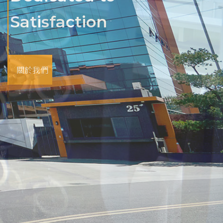
ustomert
Satisfaction
drives progress
atisfaction
關於我們
聯絡煜林
產品