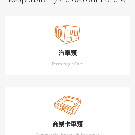
汽車類
Passenger Cars
商業卡車類
Commercial/heavy-duty trucks